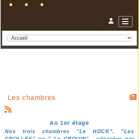
Les chambres
Au 1er étage
Nos trois chambres "Le HOCK", "Les
CROLLES" ou " Le GROUIN" , séparées par